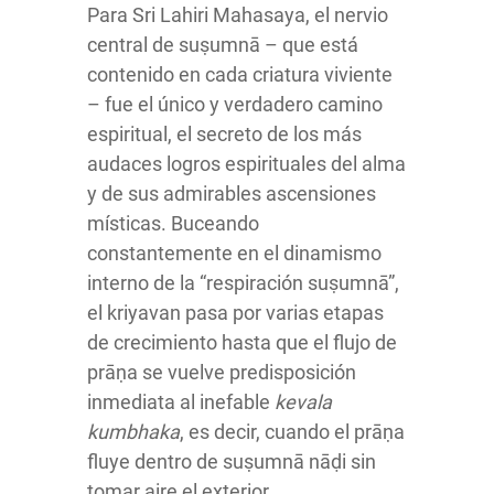
Para Sri Lahiri Mahasaya, el nervio
central de suṣumnā – que está
contenido en cada criatura viviente
– fue el único y verdadero camino
espiritual, el secreto de los más
audaces logros espirituales del alma
y de sus admirables ascensiones
místicas. Buceando
constantemente en el dinamismo
interno de la “respiración suṣumnā”,
el kriyavan pasa por varias etapas
de crecimiento hasta que el flujo de
prāṇa se vuelve predisposición
inmediata al inefable
kevala
kumbhaka
, es decir, cuando el prāṇa
fluye dentro de suṣumnā nāḍi sin
tomar aire el exterior.