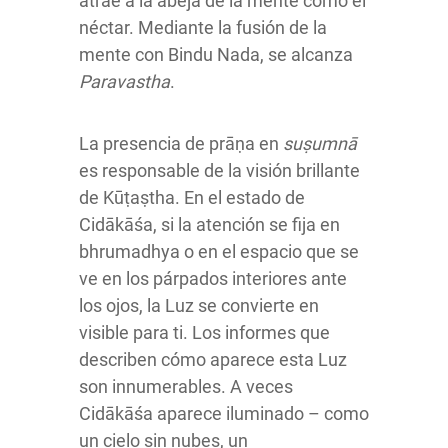
atrae a la abeja de la mente como el
néctar. Mediante la fusión de la
mente con Bindu Nada, se alcanza
Paravastha
.
La presencia de prāṇa en
suṣumnā
es responsable de la visión brillante
de Kūṭaṣtha. En el estado de
Cidākāśa, si la atención se fija en
bhrumadhya o en el espacio que se
ve en los párpados interiores ante
los ojos, la Luz se convierte en
visible para ti. Los informes que
describen cómo aparece esta Luz
son innumerables. A veces
Cidākāśa aparece iluminado – como
un cielo sin nubes, un