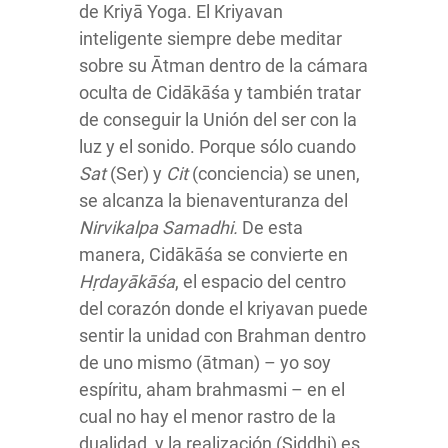
de Kriyā Yoga. El Kriyavan
inteligente siempre debe meditar
sobre su Ātman dentro de la cámara
oculta de Cidākāśa y también tratar
de conseguir la Unión del ser con la
luz y el sonido. Porque sólo cuando
Sat
(Ser) y
Cit
(conciencia) se unen,
se alcanza la bienaventuranza del
Nirvikalpa Samadhi.
De esta
manera, Cidākāśa se convierte en
Hṛdayākāśa
, el espacio del centro
del corazón donde el kriyavan puede
sentir la unidad con Brahman dentro
de uno mismo (ātman) – yo soy
espíritu, aham brahmasmi – en el
cual no hay el menor rastro de la
dualidad, y la realización (Siddhi) es