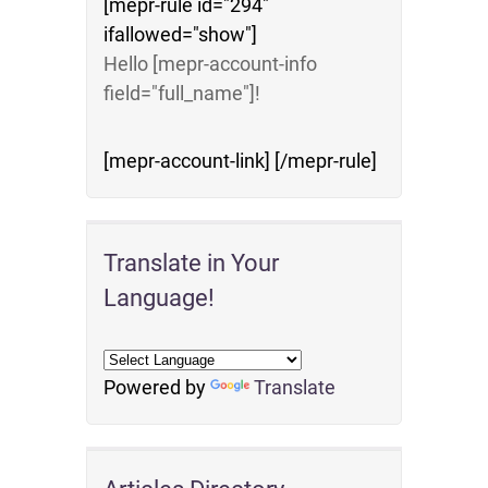
[mepr-rule id="294"
ifallowed="show"]
Hello [mepr-account-info
field="full_name"]!
[mepr-account-link] [/mepr-rule]
Translate in Your
Language!
Powered by
Translate