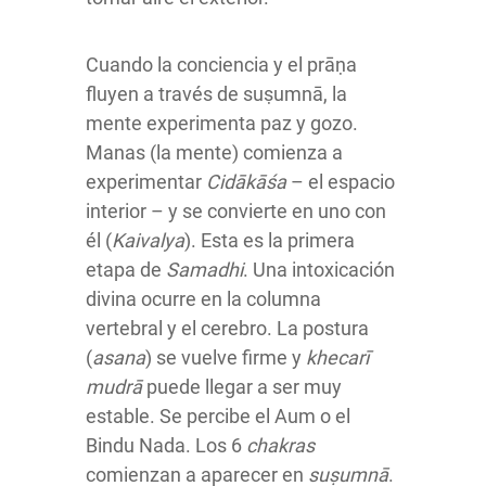
Cuando la conciencia y el prāṇa
fluyen a través de suṣumnā, la
mente experimenta paz y gozo.
Manas (la mente) comienza a
experimentar
Cidākāśa
– el espacio
interior – y se convierte en uno con
él (
Kaivalya
). Esta es la primera
etapa de
Samadhi
. Una intoxicación
divina ocurre en la columna
vertebral y el cerebro. La postura
(
asana
) se vuelve firme y
khecarī
mudrā
puede llegar a ser muy
estable. Se percibe el Aum o el
Bindu Nada. Los 6
chakras
comienzan a aparecer en
suṣumnā
.