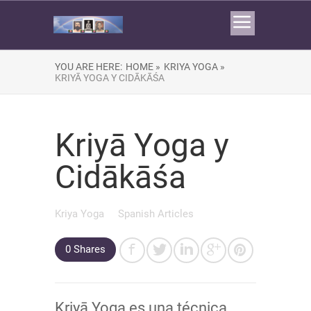
YOU ARE HERE:
HOME »
KRIYA YOGA »
KRIYĀ YOGA Y CIDĀKĀŚA
Kriyā Yoga y
Cidākāśa
Kriya Yoga
Spanish Articles
0 Shares
Kriyā Yoga es una técnica