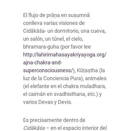
El flujo de prāṇa en suṣumnā
conlleva varias visiones de
Cidākāśa- un dormitorio, una cueva,
un salón, un túnel, el cielo,
bhramara-guha (por favor lee
http://lahirimahasayakriyayoga.org/
ajna-chakra-and-
superconsciousness/
), Kūṭaṣtha (la
luz de la Conciencia Pura), animales
(el elefante en el chakra muladhara,
el caimán en svadhisthana, etc.) y
varios Devas y Devis.
Es precisamente dentro de
Cidākāśa
– en el espacio interior del