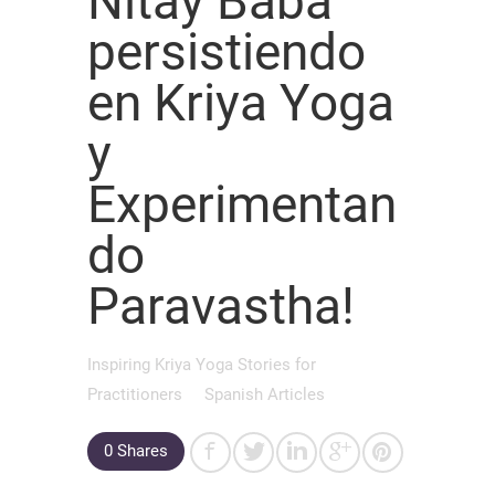
Nitay Baba
persistiendo
en Kriya Yoga
y
Experimentan
do
Paravastha!
Inspiring Kriya Yoga Stories for
Practitioners
Spanish Articles
0
Shares