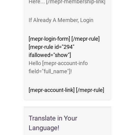
Here... [/mepr-membership-link]
If Already A Member, Login
[mepr-login-form] [/mepr-rule]
[mepr-rule id="294"
ifallowed="show"]
Hello [mepr-account-info
field="full_name"]!
[mepr-account-link] [/mepr-rule]
Translate in Your
Language!